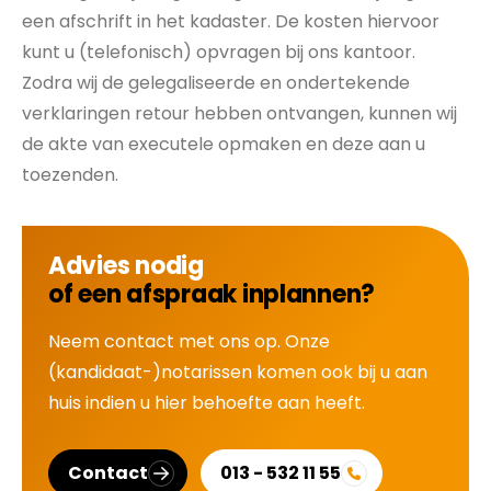
een afschrift in het kadaster. De kosten hiervoor
kunt u (telefonisch) opvragen bij ons kantoor.
Zodra wij de gelegaliseerde en ondertekende
verklaringen retour hebben ontvangen, kunnen wij
de akte van executele opmaken en deze aan u
toezenden.
Advies nodig
of een afspraak inplannen?
Neem contact met ons op. Onze
(kandidaat-)notarissen komen ook bij u aan
huis indien u hier behoefte aan heeft.
Contact
013 - 532 11 55