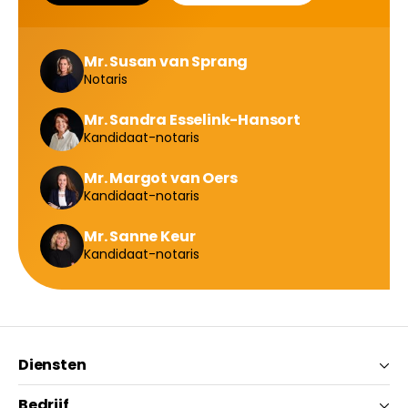
Mr. Susan van Sprang
Notaris
Mr. Sandra Esselink-Hansort
Kandidaat-notaris
Mr. Margot van Oers
Kandidaat-notaris
Mr. Sanne Keur
Kandidaat-notaris
Diensten
Bedrijf