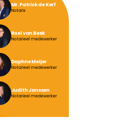
Mr. Patrick de Kerf
Notaris
Roel van Beek
Notarieel medewerker
Daphne Meijer
Notarieel medewerker
Judith Janssen
Notarieel medewerker