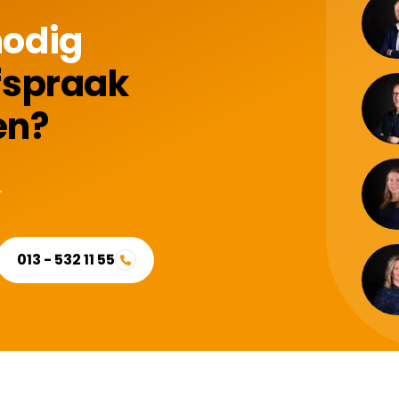
nodig
fspraak
en?
.
013 - 532 11 55