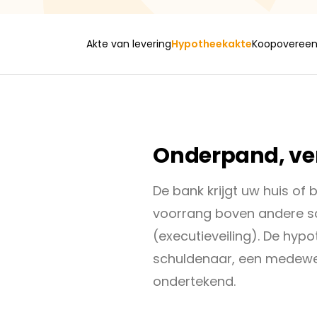
Akte van levering
Hypotheekakte
Koopoveree
Onderpand, ver
De bank krijgt uw huis of 
voorrang boven andere sc
(executieveiling). De hy
schuldenaar, een medewer
ondertekend.