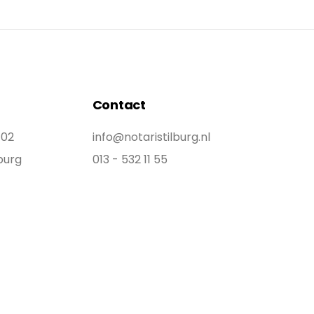
Contact
402
info@notaristilburg.nl
burg
013 - 532 11 55