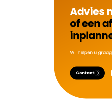
Advies 
of een a
inplann
Wij helpen u graag
Contact